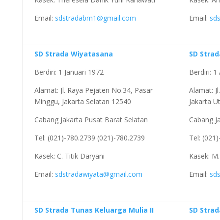
Email:
sdstradabm1@gmail.com
Email:
sd
SD Strada Wiyatasana
SD Strad
Berdiri: 1 Januari 1972
Berdiri: 
Alamat: Jl. Raya Pejaten No.34, Pasar
Alamat: Jl
Minggu, Jakarta Selatan 12540
Jakarta U
Cabang Jakarta Pusat Barat Selatan
Cabang Ja
Tel: (021)-780.2739 (021)-780.2739
Tel: (021
Kasek: C. Titik Daryani
Kasek: M.
Email:
sdstradawiyata@gmail.com
Email:
sd
SD Strada Tunas Keluarga Mulia II
SD Strad