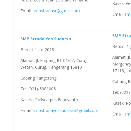
Kasek: Ver
Email:
smpstradasr@gmail.com
Email:
sm
SMP Stra
SMP Strada Yos Sudarso
Berdiri: 1
Berdiri: 1 Juli 2018
Alamat: Jl
Alamat: Jl. Empang RT 01/07, Curug
Margahayu
Wetan, Curug, Tangerang 15810
17113, Ja
Cabang Tangerang
Cabang B
Tel: (021)-5981005
Tel: (021
Kasek : Pollycarpus Febriyanto
Kasek: Ro
Email:
smpstradayossudarso@gmail.com
Email:
sm