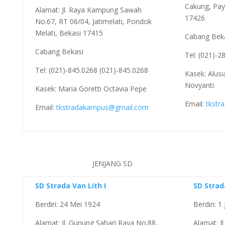
Cakung, Paya
Alamat: Jl. Raya Kampung Sawah
17426
No.67, RT 06/04, Jatimelati, Pondok
Melati, Bekasi 17415
Cabang Bek
Cabang Bekasi
Tel: (021)-
Tel: (021)-845.0268 (021)-845.0268
Kasek: Alusi
Novyanti
Kasek: Maria Goretti Octavia Pepe
Email:
tkstr
Email:
tkstradakampus@gmail.com
JENJANG SD
SD Strada Van Lith I
SD Stra
Berdiri: 24 Mei 1924
Berdiri: 1
Alamat: Jl. Gunung Sahari Raya No.88,
Alamat: J