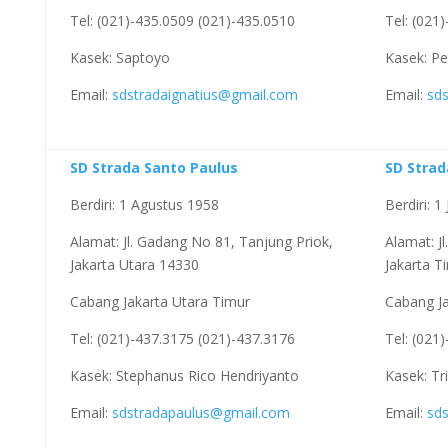
Tel: (021)-435.0509 (021)-435.0510
Tel: (021
Kasek: Saptoyo
Kasek: P
Email:
sdstradaignatius@gmail.com
Email:
sd
SD Strada Santo Paulus
SD Stra
Berdiri: 1 Agustus 1958
Berdiri: 1
Alamat: Jl. Gadang No 81, Tanjung Priok,
Alamat: J
Jakarta Utara 14330
Jakarta T
Cabang Jakarta Utara Timur
Cabang Ja
Tel: (021)-437.3175 (021)-437.3176
Tel: (021
Kasek: Stephanus Rico Hendriyanto
Kasek: Tr
Email:
sdstradapaulus@gmail.com
Email:
sd