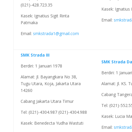
(021)-428.723.35
Kasek: Ignatius
Kasek: Ignatius Sigit Rinta
Email:
smkstrad
Patmaka
Email:
smkstrada1@gmail.com
SMK Strada III
SMK Strada D
Berdiri: 1 Januari 1978
Berdiri: 1 Janua
Alamat: Jl. Bayangkara No 38,
Tugu Utara, Koja, Jakarta Utara
Alamat: Jl. KS.
14260
Cabang Tanger
Cabang Jakarta Utara Timur
Tel: (021)-552.
Tel: (021)-4304.987 (021)-4304.988
Kasek: Lucia Ma
Kasek: Benedecta Yudha Wastuti
Email:
smkstra