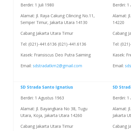
Berdiri: 1 Juli 1980
Berdiri: 
Alamat: Jl. Raya Cakung Cilincing No.11,
Alamat: Jl
Semper Timur, Jakarta Utara 14130
14220
Cabang Jakarta Utara Timur
Cabang Ja
Tel: (021)-441.6136 (021)-441.6136
Tel: (021
Kasek: Fransiscus Deo Putra Saiming
Kasek: Fr
Email:
sdstradatkm2@gmail.com
Email:
sd
SD Strada Santo Ignatius
SD Strad
Berdiri: 1 Agustus 1963
Berdiri: 
Alamat: Jl. Bayangkara No 38, Tugu
Alamat: J
Utara, Koja, Jakarta Utara 14260
Jakarta U
Cabang Jakarta Utara Timur
Cabang Ja