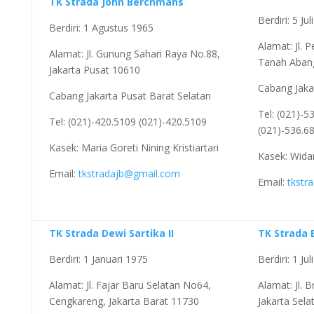
TK Strada John Berchmans
Berdiri: 5 Ju
Berdiri: 1 Agustus 1965
Alamat: Jl. 
Alamat: Jl. Gunung Sahari Raya No.88,
Tanah Abang
Jakarta Pusat 10610
Cabang Jaka
Cabang Jakarta Pusat Barat Selatan
Tel: (021)-5
Tel: (021)-420.5109 (021)-420.5109
(021)-536.6
Kasek: Maria Goreti Nining Kristiartari
Kasek: Widar
Email:
tkstradajb@gmail.com
Email:
tkstr
TK Strada Dewi Sartika II
TK Strada 
Berdiri: 1 Januari 1975
Berdiri: 1 Ju
Alamat: Jl. Fajar Baru Selatan No64,
Alamat: Jl.
Cengkareng, Jakarta Barat 11730
Jakarta Sel