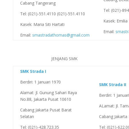
Cabang Tangerang
Tel: (021)-89
Tel: (021)-551.4110 (021)-551.4110
Kasek: Emilia
Kasek: Maria Siti Hartati
Email:
smastr
Email:
smastradathomas@gmail.com
JENJANG SMK
SMK Strada I
Berdiri: 1 Januari 1970
SMK Strada II
Alamat: Jl. Gunung Sahari Raya
Berdiri: 1 Janua
No.88, Jakarta Pusat 10610
ALamat: Jl. Tam
Cabang Jakarta Pusat Barat
Selatan
Cabang Jakarta 
Tel: (021)-428.723.35
Tel: (021)-622.