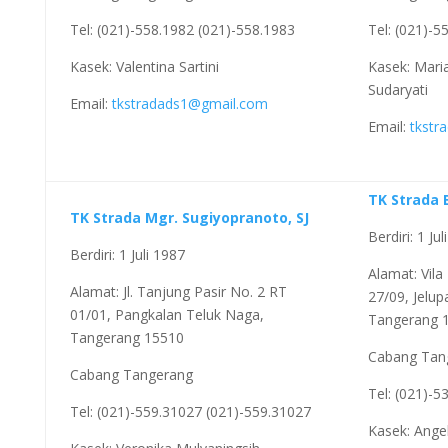
Tel: (021)-558.1982 (021)-558.1983
Tel: (021)-5
Kasek: Valentina Sartini
Kasek: Mari
Sudaryati
Email:
tkstradads1@gmail.com
Email:
tkstr
TK Strada 
TK Strada Mgr. Sugiyopranoto, SJ
Berdiri: 1 Ju
Berdiri: 1 Juli 1987
Alamat: Vila
Alamat: Jl. Tanjung Pasir No. 2 RT
27/09, Jelup
01/01, Pangkalan Teluk Naga,
Tangerang 
Tangerang 15510
Cabang Tan
Cabang Tangerang
Tel: (021)-5
Tel: (021)-559.31027 (021)-559.31027
Kasek: Ange