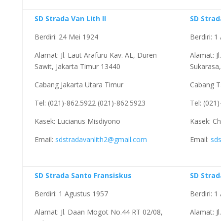
SD Strada Van Lith II
SD Strad
Berdiri: 24 Mei 1924
Berdiri: 
Alamat: Jl. Laut Arafuru Kav. AL, Duren
Alamat: J
Sawit, Jakarta Timur 13440
Sukarasa
Cabang Jakarta Utara Timur
Cabang T
Tel: (021)-862.5922 (021)-862.5923
Tel: (021
Kasek: Lucianus Misdiyono
Kasek: Chi
Email:
sdstradavanlith2@gmail.com
Email:
sd
SD Strada Santo Fransiskus
SD Strad
Berdiri: 1 Agustus 1957
Berdiri: 
Alamat: Jl. Daan Mogot No.44 RT 02/08,
Alamat: J