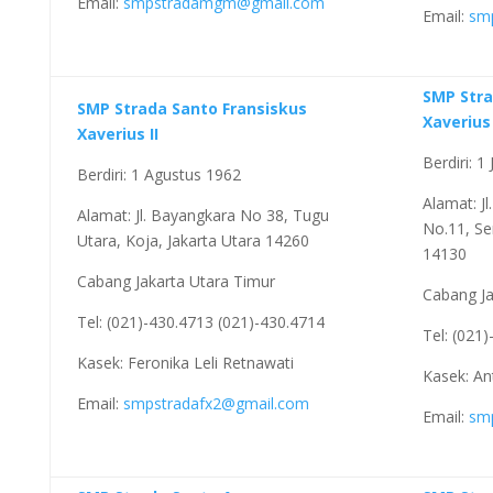
Email:
smpstradamgm@gmail.com
Email:
sm
SMP Stra
SMP Strada Santo Fransiskus
Xaverius 
Xaverius II
Berdiri: 1
Berdiri: 1 Agustus 1962
Alamat: Jl
Alamat: Jl. Bayangkara No 38, Tugu
No.11, Se
Utara, Koja, Jakarta Utara 14260
14130
Cabang Jakarta Utara Timur
Cabang Ja
Tel: (021)-430.4713 (021)-430.4714
Tel: (021
Kasek: Feronika Leli Retnawati
Kasek: An
Email:
smpstradafx2@gmail.com
Email:
sm