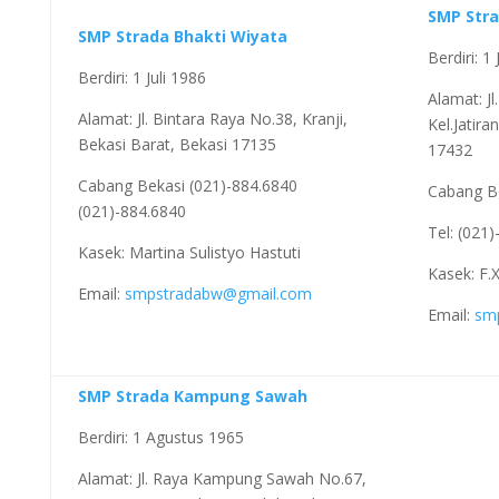
SMP Str
SMP Strada Bhakti Wiyata
Berdiri: 1 
Berdiri: 1 Juli 1986
Alamat: J
Alamat: Jl. Bintara Raya No.38, Kranji,
Kel.Jatir
Bekasi Barat, Bekasi 17135
17432
Cabang Bekasi (021)-884.6840
Cabang B
(021)-884.6840
Tel: (021
Kasek: Martina Sulistyo Hastuti
Kasek: F
Email:
smpstradabw@gmail.com
Email:
sm
SMP Strada Kampung Sawah
Berdiri: 1 Agustus 1965
Alamat: Jl. Raya Kampung Sawah No.67,