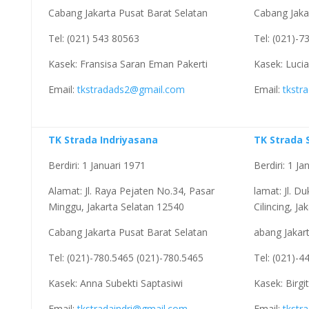
Cabang Jakarta Pusat Barat Selatan
Cabang Jaka
Tel: (021) 543 80563
Tel: (021)-7
Kasek: Fransisa Saran Eman Pakerti
Kasek: Luci
Email:
tkstradads2@gmail.com
Email:
tkstr
TK Strada Indriyasana
TK Strada 
Berdiri: 1 Januari 1971
Berdiri: 1 Ja
Alamat: Jl. Raya Pejaten No.34, Pasar
lamat: Jl. D
Minggu, Jakarta Selatan 12540
Cilincing, J
Cabang Jakarta Pusat Barat Selatan
abang Jakar
Tel: (021)-780.5465 (021)-780.5465
Tel: (021)-4
Kasek: Anna Subekti Saptasiwi
Kasek: Birgi
Email:
tkstradaindri@gmail.com
Email:
tkstr