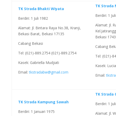
TK Strada
TK Strada Bhakti Wiyata
Berdiri: 1 Ju
Berdiri: 1 Juli 1982
Alamat: Jl.
Alamat: Jl. Bintara Raya No.38, Kranji,
Kel.Jatirang
Bekasi Barat, Bekasi 17135
Bekasi 1743
Cabang Bekasi
Cabang Bek
Tel: (021)-889.2754 (021)-889.2754
Tel: (021)-8
Kasek: Gabriella Mudjiati
Kasek: Lucia
Email:
tkstradabw@gmail.com
Email:
tkstr
TK Strada
TK Strada Kampung Sawah
Berdiri: 1 Ju
Berdiri: 1 Januari 1975
Alamat: Jl. 