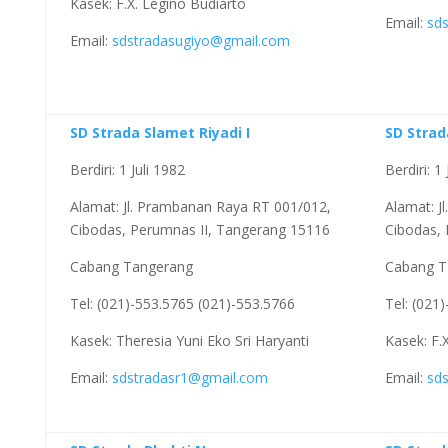
Kasek: F.X. Legino Budiarto
Email:
sd
Email:
sdstradasugiyo@gmail.com
SD Strada Slamet Riyadi I
SD Strad
Berdiri: 1 Juli 1982
Berdiri: 1
Alamat: Jl. Prambanan Raya RT 001/012,
Alamat: J
Cibodas, Perumnas II, Tangerang 15116
Cibodas,
Cabang Tangerang
Cabang T
Tel: (021)-553.5765 (021)-553.5766
Tel: (021
Kasek: Theresia Yuni Eko Sri Haryanti
Kasek: F.
Email:
sdstradasr1@gmail.com
Email:
sd