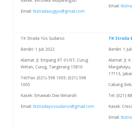
Kasek: Veronika Mulyaningsih
Email:
tkstr
Email:
tkstradasugiyo@gmail.com
TK Strada Yos Sudarso
TK Strada 
Berdiri: 1 Juli 2022
Berdiri: 1 Ju
Alamat: Jl. Empang RT 01/07, Curug
Alamat: Jl. I
Wetan, Curug, Tangerang 15810
Margahayu, 
17113, Jaba
Tel/Fax: (021)-598 1005; (021)-598
1005
Cabang Bek
Kasek: Emawati Dwi Winarsih
Tel: (021)-8
Email:
tkstradayossudarso@gmail.com
Kasek: Cresc
Email:
tkstr