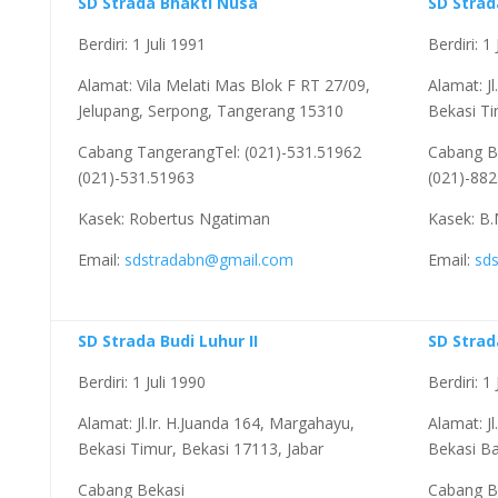
SD Strada Bhakti Nusa
SD Strad
Berdiri: 1 Juli 1991
Berdiri: 1
Alamat: Vila Melati Mas Blok F RT 27/09,
Alamat: J
Jelupang, Serpong, Tangerang 15310
Bekasi Ti
Cabang TangerangTel: (021)-531.51962
Cabang Be
(021)-531.51963
(021)-882
Kasek: Robertus Ngatiman
Kasek: B.
Email:
sdstradabn@gmail.com
Email:
sd
SD Strada Budi Luhur II
SD Strad
Berdiri: 1 Juli 1990
Berdiri: 1
Alamat: Jl.Ir. H.Juanda 164, Margahayu,
Alamat: Jl
Bekasi Timur, Bekasi 17113, Jabar
Bekasi Ba
Cabang Bekasi
Cabang B