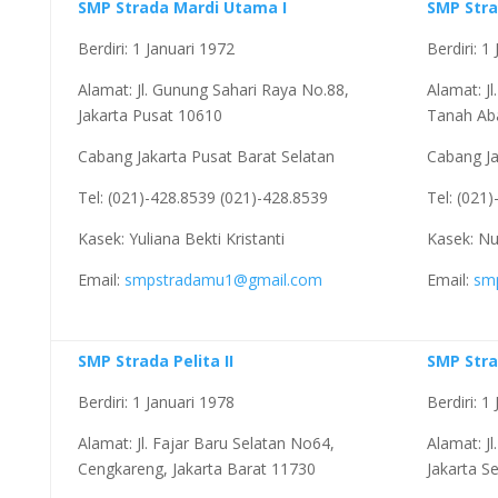
SMP Strada Mardi Utama I
SMP Str
Berdiri: 1 Januari 1972
Berdiri: 1
Alamat: Jl. Gunung Sahari Raya No.88,
Alamat: J
Jakarta Pusat 10610
Tanah Aba
Cabang Jakarta Pusat Barat Selatan
Cabang Ja
Tel: (021)-428.8539 (021)-428.8539
Tel: (021
Kasek: Yuliana Bekti Kristanti
Kasek: Nu
Email:
smpstradamu1@gmail.com
Email:
sm
SMP Strada Pelita II
SMP Str
Berdiri: 1 Januari 1978
Berdiri: 1 
Alamat: Jl. Fajar Baru Selatan No64,
Alamat: J
Cengkareng, Jakarta Barat 11730
Jakarta S