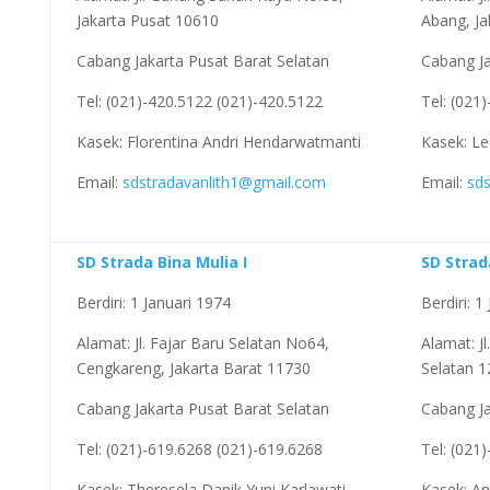
Jakarta Pusat 10610
Abang, Ja
Cabang Jakarta Pusat Barat Selatan
Cabang Ja
Tel: (021)-420.5122 (021)-420.5122
Tel: (021
Kasek: Florentina Andri Hendarwatmanti
Kasek: Le
Email:
sdstradavanlith1@gmail.com
Email:
sd
SD Strada Bina Mulia I
SD Stra
Berdiri: 1 Januari 1974
Berdiri: 1
Alamat: Jl. Fajar Baru Selatan No64,
Alamat: J
Cengkareng, Jakarta Barat 11730
Selatan 
Cabang Jakarta Pusat Barat Selatan
Cabang Ja
Tel: (021)-619.6268 (021)-619.6268
Tel: (021
Kasek: Theresela Danik Yuni Karlawati
Kasek: An