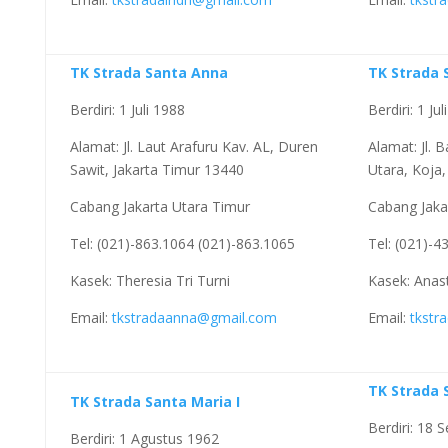
TK Strada Santa Anna
TK Strada 
Berdiri: 1 Juli 1988
Berdiri: 1 Ju
Alamat: Jl. Laut Arafuru Kav. AL, Duren
Alamat: Jl.
Sawit, Jakarta Timur 13440
Utara, Koja,
Cabang Jakarta Utara Timur
Cabang Jaka
Tel: (021)-863.1064 (021)-863.1065
Tel: (021)-4
Kasek: Theresia Tri Turni
Kasek: Anas
Email:
tkstradaanna@gmail.com
Email:
tkstr
TK Strada S
TK Strada Santa Maria I
Berdiri: 18
Berdiri: 1 Agustus 1962