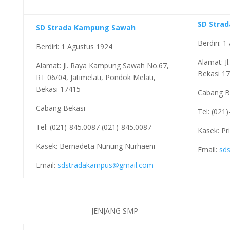
SD Stra
SD Strada Kampung Sawah
Berdiri: 
Berdiri: 1 Agustus 1924
Alamat: Jl
Alamat: Jl. Raya Kampung Sawah No.67,
Bekasi 17
RT 06/04, Jatimelati, Pondok Melati,
Bekasi 17415
Cabang B
Cabang Bekasi
Tel: (021
Tel: (021)-845.0087 (021)-845.0087
Kasek: Pr
Kasek: Bernadeta Nunung Nurhaeni
Email:
sd
Email:
sdstradakampus@gmail.com
JENJANG SMP