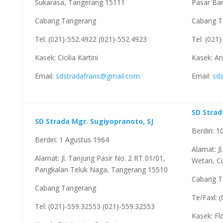
Sukarasa, Tangerang 15111
Pasar Ba
Cabang Tangerang
Cabang T
Tel: (021)-552.4922 (021)-552.4923
Tel: (021
Kasek: Cicilia Kartini
Kasek: An
Email:
sdstradafrans@gmail.com
Email:
sd
SD Strad
SD Strada Mgr. Sugiyopranoto, SJ
Berdiri: 
Berdiri: 1 Agustus 1964
Alamat: J
Alamat: Jl. Tanjung Pasir No. 2 RT 01/01,
Wetan, C
Pangkalan Teluk Naga, Tangerang 15510
Cabang T
Cabang Tangerang
Te/Faxl: 
Tel: (021)-559.32553 (021)-559.32553
Kasek: Fl