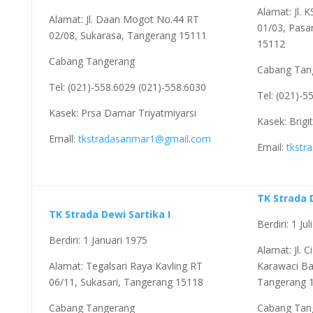
Alamat: Jl. 
Alamat: Jl. Daan Mogot No.44 RT
01/03, Pasa
02/08, Sukarasa, Tangerang 15111
15112
Cabang Tangerang
Cabang Tan
Tel: (021)-558.6029 (021)-558.6030
Tel: (021)-5
Kasek: Prsa Damar Triyatmiyarsi
Kasek: Brigi
Emall:
tkstradasanmar1@gmail.com
Email:
tkstr
TK Strada D
TK Strada Dewi Sartika I
Berdiri: 1 Ju
Berdiri: 1 Januari 1975
Alamat: Jl. C
Alamat: Tegalsari Raya Kavling RT
Karawaci Ba
06/11, Sukasari, Tangerang 15118
Tangerang 
Cabang Tangerang
Cabang Tan