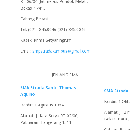
RT 06/04, Jatimelati, Pondok Melati,
Bekasi 17415
Cabang Bekasi
Tel: (021)-845.0046 (021)-845.0046
Kasek: Prima Setyaningrum
Email:
smpstradakampus@gmail.com
JENJANG SMA
SMA Strada Santo Thomas
SMA Strada 
Aquino
Berdiri: 1 Ok
Berdiri: 1 Agustus 1964
Alamat: Jl. Bi
Alamat: Jl. Kav. Surya RT 02/06,
Bekasi Barat,
Pabuaran, Tangerang 15114
Cabang Bekas