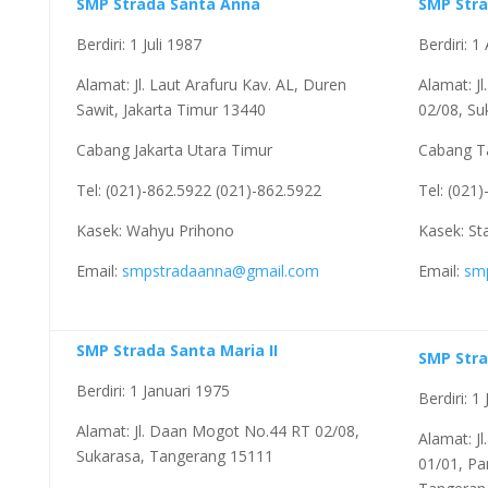
SMP Strada Santa Anna
SMP Stra
Berdiri: 1 Juli 1987
Berdiri: 
Alamat: Jl. Laut Arafuru Kav. AL, Duren
Alamat: J
Sawit, Jakarta Timur 13440
02/08, Su
Cabang Jakarta Utara Timur
Cabang T
Tel: (021)-862.5922 (021)-862.5922
Tel: (021
Kasek: Wahyu Prihono
Kasek: Sta
Email:
smpstradaanna@gmail.com
Email:
sm
SMP Strada Santa Maria II
SMP Stra
Berdiri: 1 Januari 1975
Berdiri: 1 
Alamat: Jl. Daan Mogot No.44 RT 02/08,
Alamat: Jl
Sukarasa, Tangerang 15111
01/01, Pa