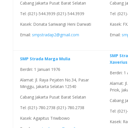
Cabang Jakarta Pusat Barat Selatan
Cabang Ja
Tel: (021)-544.3939 (021)-544.3939
Tel: (021
Kasek: Donata Sariwangi Heni Darwati
Kasek: FX.
Email:
smpstradap2@gmail.com
Email:
sm
SMP Stra
SMP Strada Marga Mulia
Xaverius 
Berdiri: 1 Januari 1976
Berdiri: 
Alamat: Jl. Raya Pejaten No.34, Pasar
Alamat: J
Minggu, Jakarta Selatan 12540
Priok, Ja
Cabang Jakarta Pusat Barat Selatan
Cabang Ja
Tel: (021)-780.2738 (021)-780.2738
Tel: (021
Kasek: Agapitus Triwibowo
Kasek: Ra