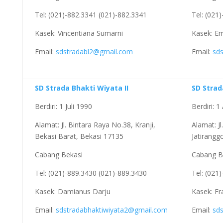
Tel: (021)-882.3341 (021)-882.3341
Tel: (021
Kasek: Vincentiana Sumarni
Kasek: Em
Email:
sdstradabl2@gmail.com
Email:
sd
SD Strada Bhakti Wiyata II
SD Stra
Berdiri: 1 Juli 1990
Berdiri: 
Alamat: Jl. Bintara Raya No.38, Kranji,
Alamat: J
Bekasi Barat, Bekasi 17135
Jatirangg
Cabang Bekasi
Cabang B
Tel: (021)-889.3430 (021)-889.3430
Tel: (021
Kasek: Damianus Darju
Kasek: Fr
Email:
sdstradabhaktiwiyata2@gmail.com
Email:
sd