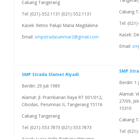
Tangeran
Cabang Tangerang
Cabang T
Tel: (021)-552.1131 (021)-552.1131
Tel: (021
Kasek: Retno Palupi Maria Magdalena
Kasek: D
Email:
smpstradasanmar2@gmail.com
Email:
sm
SMP Stra
SMP Strada Slamet Riyadi
Berdiri: 1 
Berdiri: 29 Juli 1989
Alamat: V
Alamat: Jl. Prambanan Raya RT 001/012,
27/09, Je
Cibodas, Perumnas II, Tangerang 15116
15310
Cabang Tangerang
Cabang T
Tel: (021)-553.7873 (021)-553.7873
Tel: (021
Kasek: Lusia Yefin Bertiana Winarno